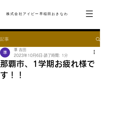
​株式会社アイビー早稲田おきなわ
記事
準 吉田
2023年10月6日
読了時間: 1分
那覇市、1学期お疲れ様で
す！！